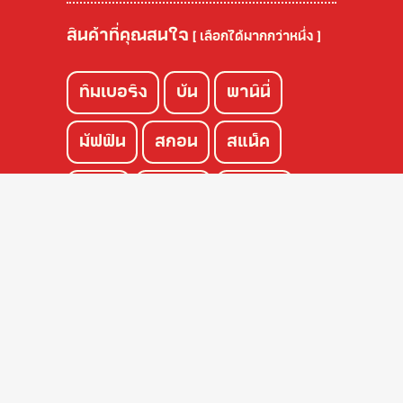
สินค้าที่คุณสนใจ
[ เลือกได้มากกว่าหนึ่ง ]
ทิมเบอริง
บัน
พานินี่
มัฟฟิน
สกอน
สแน็ค
เพนอู
โชคุปัง
แซนวิช
ครัวซองค์
เค้ก
พาย