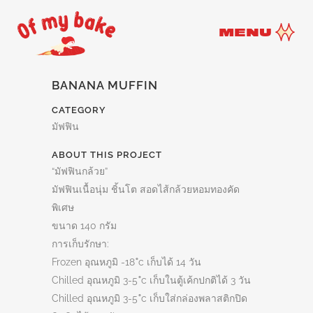
MENU
BANANA MUFFIN
CATEGORY
มัฟฟิน
ABOUT THIS PROJECT
“มัฟฟินกล้วย”
มัฟฟินเนื้อนุ่ม ชิ้นโต สอดไส้
กล้วยหอมทองคัด
พิเศษ
ขนาด 140 กรัม
การเก็บรักษา:
Frozen อุณหภูมิ -18 ํc เก็บได้ 14 วัน
Chilled อุณหภูมิ 3-5 ํc เก็บในตู้เค้กปกติได้ 3 วัน
Chilled อุณหภูมิ 3-5 ํc เก็บใส่กล่องพลาสติกปิด