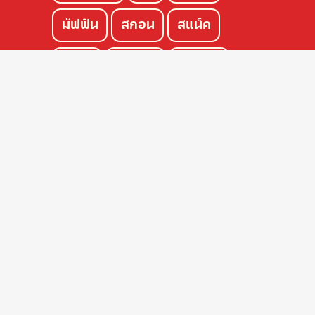
มัฟฟิน
สกอน
สแน็ค
เพนอู
โชคุปัง
แซนวิช
ครัวซองค์
เค้ก
พาย
PRODUCTS