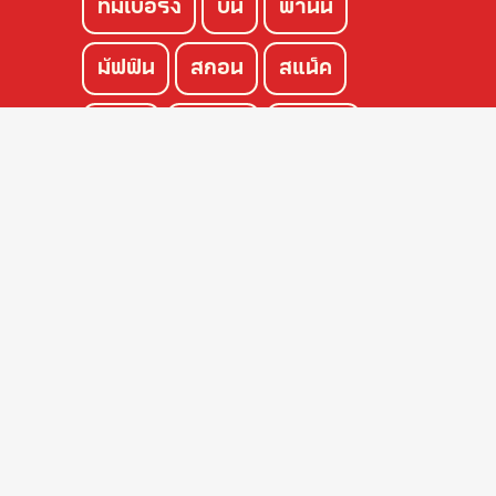
ทิมเบอริง
บัน
พานินี่
มัฟฟิน
สกอน
สแน็ค
เพนอู
โชคุปัง
แซนวิช
ครัวซองค์
เค้ก
พาย
PRODUCTS